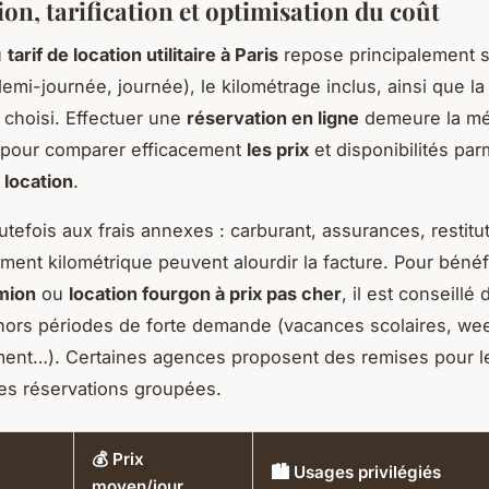
on, tarification et optimisation du coût
u
tarif de location utilitaire à Paris
repose principalement s
demi-journée, journée), le kilométrage inclus, ainsi que la
 choisi. Effectuer une
réservation en ligne
demeure la mé
e pour comparer efficacement
les prix
et disponibilités par
 location
.
utefois aux frais annexes : carburant, assurances, restitut
ent kilométrique peuvent alourdir la facture. Pour bénéf
mion
ou
location fourgon à prix pas cher
, il est conseillé
 hors périodes de forte demande (vacances scolaires, w
nt…). Certaines agences proposent des remises pour l
es réservations groupées.
💰 Prix
🏙️ Usages privilégiés
moyen/jour