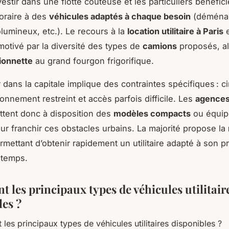
vestir dans une flotte coûteuse et les particuliers bénéfici
oraire à des
véhicules adaptés à chaque besoin
(déména
olumineux, etc.). Le recours à la
location utilitaire à Paris
e
otivé par la diversité des types de
camions
proposés, al
ionnette
au grand fourgon frigorifique.
dans la capitale implique des contraintes spécifiques : ci
onnement restreint et accès parfois difficile. Les
agences
tent donc à disposition des
modèles compacts
ou équip
our franchir ces obstacles urbains. La majorité propose la
ermettant d’obtenir rapidement un utilitaire adapté à son pr
 temps.
t les principaux types de véhicules utilitair
les ?