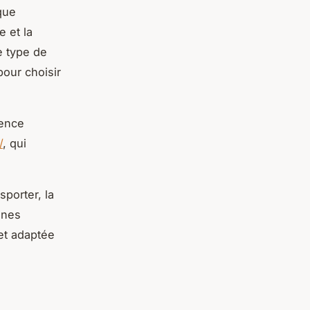
que
e et la
e type de
pour choisir
gence
/
, qui
sporter, la
nnes
 et adaptée