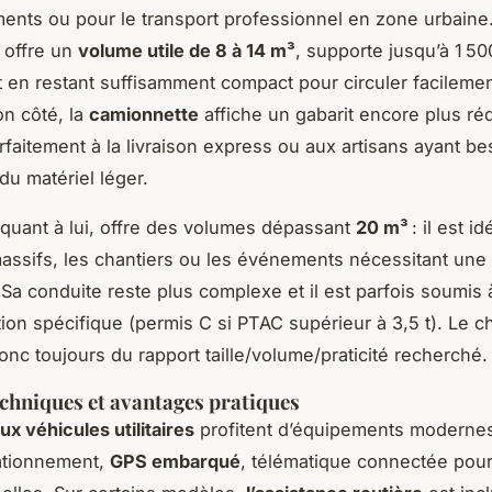
ts ou pour le transport professionnel en zone urbaine
 offre un
volume utile de 8 à 14 m³
, supporte jusqu’à 1 50
t en restant suffisamment compact pour circuler facileme
on côté, la
camionnette
affiche un gabarit encore plus rédu
rfaitement à la livraison express ou aux artisans ayant be
du matériel léger.
 quant à lui, offre des volumes dépassant
20 m³
: il est i
massifs, les chantiers ou les événements nécessitant une 
 Sa conduite reste plus complexe et il est parfois soumis
ion spécifique (permis C si PTAC supérieur à 3,5 t). Le c
nc toujours du rapport taille/volume/praticité recherché.
echniques et avantages pratiques
x véhicules utilitaires
profitent d’équipements modernes
ationnement,
GPS embarqué
, télématique connectée pour 