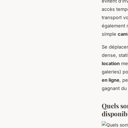
évitent d’in
accès temp
transport v
également m
simple
cam
Se déplacer 
dense, stati
location
met
galeries) p
en ligne
, p
gagnant du
Quels son
disponib