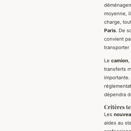
déménagemen
moyenne, il
charge, tou
Paris
. De s
convient pa
transporter 
Le
camion
,
transferts 
importante.
réglementat
dépendra do
Critères t
Les
nouveau
aides au st