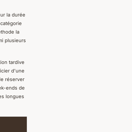
ur la durée
 catégorie
thode la
mi plusieurs
ion tardive
icier d'une
 de réserver
eek-ends de
es longues