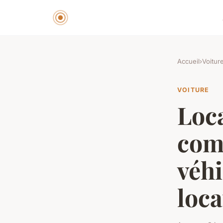
Accueil
›
Voitur
VOITURE
Loca
com
véhi
loca