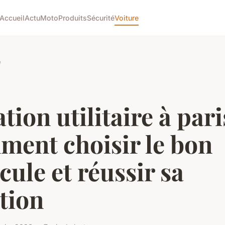
Accueil
Actu
Moto
Produits
Sécurité
Voiture
e
tion utilitaire à pari
ment choisir le bon
cule et réussir sa
tion