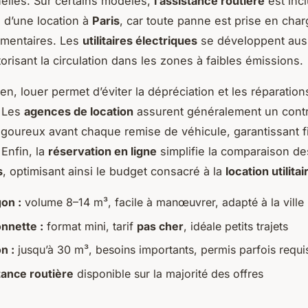
elles. Sur certains modèles,
l’assistance routière
est incl
s d’une location à
Paris
, car toute panne est prise en cha
émentaires. Les
utilitaires électriques
se développent auss
orisant la circulation dans les zones à faibles émissions.
en, louer permet d’éviter la dépréciation et les réparation
 Les
agences de location
assurent généralement un cont
igoureux avant chaque remise de véhicule, garantissant fia
 Enfin, la
réservation en ligne
simplifie la comparaison des
s
, optimisant ainsi le budget consacré à la
location utilitai
on :
volume 8–14 m³, facile à manœuvrer, adapté à la ville
nnette :
format mini, tarif
pas cher
, idéale petits trajets
n :
jusqu’à 30 m³, besoins importants, permis parfois requi
tance routière
disponible sur la majorité des offres