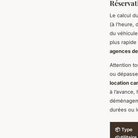
Réservati
Le calcul d
(à l’heure, 
du véhicule
plus rapid
agences de
Attention to
ou dépassem
location ca
à l’avance,
déménageme
durées ou l
📦 Type
d’utilitaire