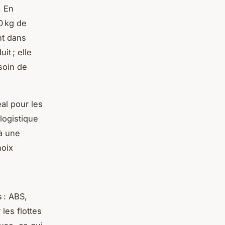
. En
0 kg de
nt dans
it ; elle
soin de
déal pour les
logistique
 à une
hoix
 : ABS,
les flottes