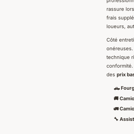
professionn
rassure lor
frais suppl
loueurs, aut
Côté entreti
onéreuses.
technique r
conformité.
des
prix ba
🛻 Fourg
🚚 Camio
🚛 Camio
🔧 Assis